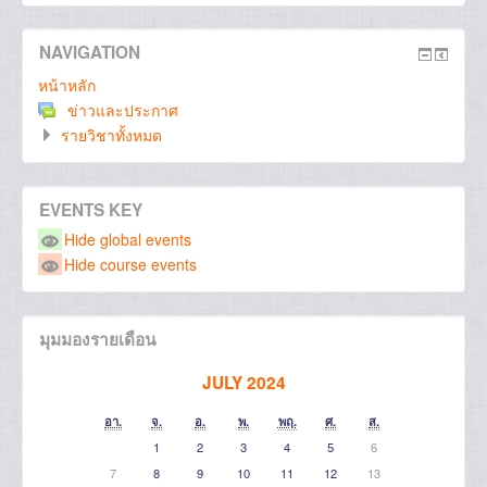
NAVIGATION
หน้าหลัก
ข่าวและประกาศ
รายวิชาทั้งหมด
EVENTS KEY
Hide global events
Hide course events
มุมมองรายเดือน
JULY 2024
อา.
จ.
อ.
พ.
พฤ.
ศ.
ส.
1
2
3
4
5
6
7
8
9
10
11
12
13