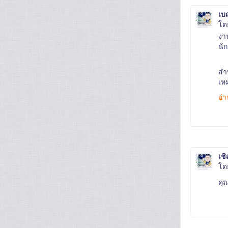
เบ
โ
งาน
นัก
สำ
เห
อ่า
เช
โ
คุณ