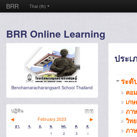
BRR
Thai ‎(th)‎
BRR Online Learning
ประเ
ระดั
Benchamaracharangsarit School Thailand
คอม
เกษ
ภาษ
ปฏิทิน
◀︎
February 2023
▶︎
วิท
อา.
จ.
อ.
พ.
พฤ.
ศ.
ส.
ภาษ
1
2
3
4