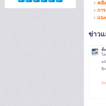
คณิ
การ
แน
ข่าว
ตั้
โ
สว
ปี
กำ